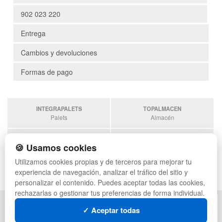
902 023 220
Entrega
Cambios y devoluciones
Formas de pago
INTEGRAPALETS
TOPALMACEN
Palets
Almacén
SOBRANTESDESTOCKS
PALETSPLASTICO
🍪 Usamos cookies
Sobrantes
Palets de Plástico
Utilizamos cookies propias y de terceros para mejorar tu
ESTANTERIASKIT
experiencia de navegación, analizar el tráfico del sitio y
Estanterias
personalizar el contenido. Puedes aceptar todas las cookies,
rechazarlas o gestionar tus preferencias de forma individual.
POLÍTICA DE PRIVACIDAD
MAPA WEB
✓ Aceptar todas
CONDICIONES DE USO
PREGUNTAS FRECUENTES