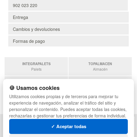
902 023 220
Entrega
Cambios y devoluciones
Formas de pago
INTEGRAPALETS
TOPALMACEN
Palets
Almacén
SOBRANTESDESTOCKS
PALETSPLASTICO
🍪 Usamos cookies
Sobrantes
Palets de Plástico
Utilizamos cookies propias y de terceros para mejorar tu
ESTANTERIASKIT
experiencia de navegación, analizar el tráfico del sitio y
Estanterias
personalizar el contenido. Puedes aceptar todas las cookies,
rechazarlas o gestionar tus preferencias de forma individual.
POLÍTICA DE PRIVACIDAD
MAPA WEB
✓ Aceptar todas
CONDICIONES DE USO
PREGUNTAS FRECUENTES
CAMBIOS Y DEVOLUCIONES
INGRESA A TU CUENTA